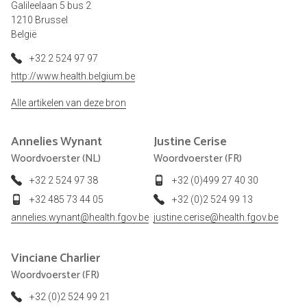
Galileelaan 5 bus 2
1210 Brussel
België
+32 2 524 97 97
http://www.health.belgium.be
Alle artikelen van deze bron
Annelies
Wynant
Justine
Cerise
Woordvoerster (NL)
Woordvoerster (FR)
+32 2 524 97 38
+32 (0)499 27 40 30
+32 485 73 44 05
+32 (0)2 524 99 13
annelies.wynant@health.fgov.be
justine.cerise@health.fgov.be
Vinciane
Charlier
Woordvoerster (FR)
+32 (0)2 524 99 21