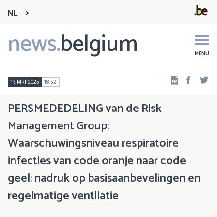
NL
news.
belgium
Main
navigation
MENU
Faceb
Tw
13 MRT 2025
18:52
PERSMEDEDELING van de Risk
Management Group:
Waarschuwingsniveau respiratoire
infecties van code oranje naar code
geel: nadruk op basisaanbevelingen en
regelmatige ventilatie