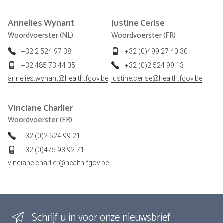
Annelies
Wynant
Justine
Cerise
Woordvoerster (NL)
Woordvoerster (FR)
+32 2 524 97 38
+32 (0)499 27 40 30
+32 485 73 44 05
+32 (0)2 524 99 13
annelies.wynant@health.fgov.be
justine.cerise@health.fgov.be
Vinciane
Charlier
Woordvoerster (FR)
+32 (0)2 524 99 21
+32 (0)475 93 92 71
vinciane.charlier@health.fgov.be
Schrijf u in voor onze nieuwsbrief