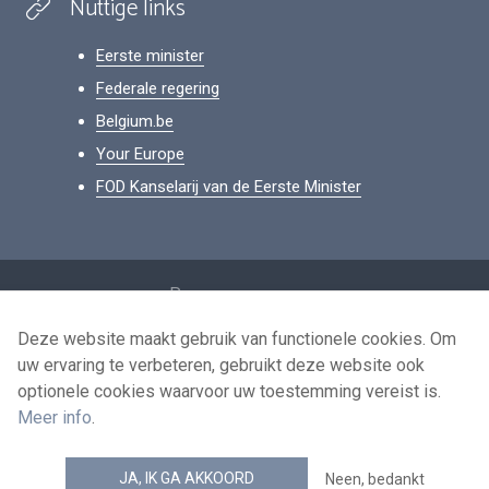
Nuttige links
Eerste minister
Federale regering
Belgium.be
Your Europe
FOD Kanselarij van de Eerste Minister
Footer
Persoonsgegevens
Voorwaarden voor het hergebruik
Deze website maakt gebruik van functionele cookies. Om
uw ervaring te verbeteren, gebruikt deze website ook
Contacteer ons
optionele cookies waarvoor uw toestemming vereist is.
Toegankelijkheid
Meer info
.
news.belgium RSS feed
JA, IK GA AKKOORD
Neen, bedankt