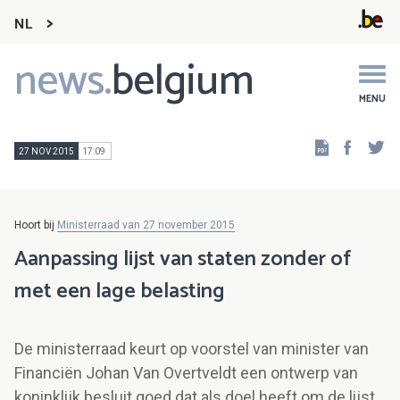
NL
news.
belgium
Main
navigation
MENU
Faceb
Tw
27 NOV 2015
17:09
Hoort bij
Ministerraad van 27 november 2015
Aanpassing lijst van staten zonder of
met een lage belasting
De ministerraad keurt op voorstel van minister van
Financiën Johan Van Overtveldt een ontwerp van
koninklijk besluit goed dat als doel heeft om de lijst