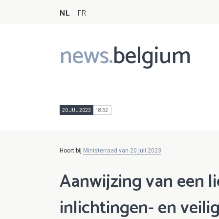
NL
FR
news.
belgium
Main
navigation
20 JUL 2023
18:32
Hoort bij
Ministerraad van 20 juli 2023
Aanwijzing van een l
inlichtingen- en veil