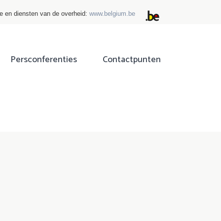
ie en diensten van de overheid:
www.belgium.be
Persconferenties
Contactpunten
ok
tter