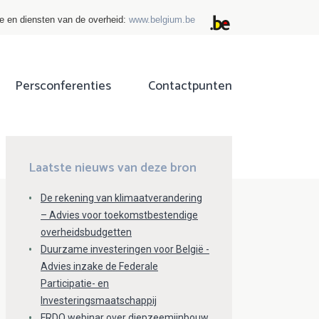
ie en diensten van de overheid:
www.belgium.be
Persconferenties
Contactpunten
ok
tter
Laatste nieuws van deze bron
De rekening van klimaatverandering
– Advies voor toekomstbestendige
overheidsbudgetten
Duurzame investeringen voor België -
Advies inzake de Federale
Participatie- en
Investeringsmaatschappij
FRDO webinar over diepzeemijnbouw