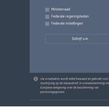
Inschrijvingen
Ministerraad
Federale regeringsleden
Federale instellingen
Uw e-mailadres wordt enkel bewaard en gebruikt voor
inschrijving op de nieuwsbrief, in overeenstemming m
Europese wetgeving over de bescherming van
persoonsgegevens.
Footer