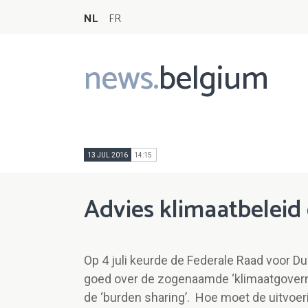
NL
FR
news.
belgium
Main
navigation
13 JUL 2016
14:15
Advies klimaatbeleid
Op 4 juli keurde de Federale Raad voor 
goed over de zogenaamde ‘klimaatgoverna
de ‘burden sharing’. Hoe moet de uitvoer