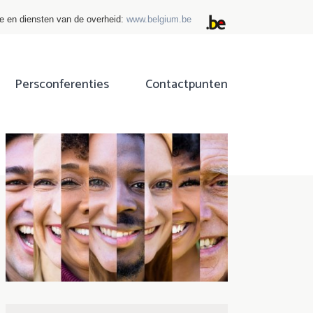
ie en diensten van de overheid:
www.belgium.be
Persconferenties
Contactpunten
ok
tter