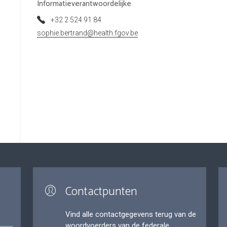
Informatieverantwoordelijke
+32 2 524 91 84
sophie.bertrand@health.fgov.be
Contactpunten
Vind alle contactgegevens terug van de
woordvoerders van de federale