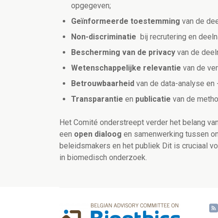
opgegeven;
Geïnformeerde toestemming
van de dee
Non-discriminatie
bij recrutering en dee
Bescherming van de
privacy
van de dee
Wetenschappelijke relevantie
van de ver
Betrouwbaarheid
van de data-analyse en -
Transparantie
en
publicatie
van de method
Het Comité onderstreept verder het belang va
een
open dialoog
en samenwerking tussen ond
beleidsmakers en het publiek Dit is cruciaal v
in biomedisch onderzoek.