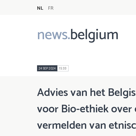
NL
FR
news.
belgium
Main
navigation
24 SEP 2024
15:33
Advies van het Belg
voor Bio-ethiek over
vermelden van etnisc