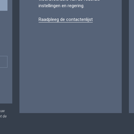
instellingen en regering.
Raadpleeg de contactenlijst
 uw
et de