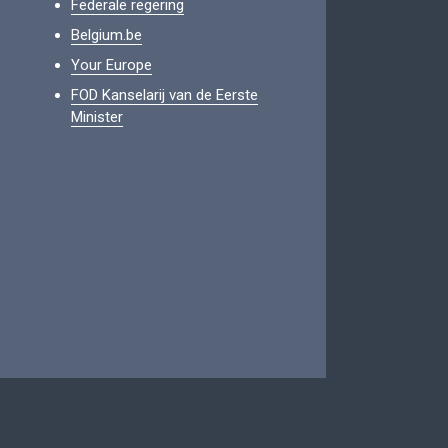
Federale regering
Belgium.be
Your Europe
FOD Kanselarij van de Eerste
Minister