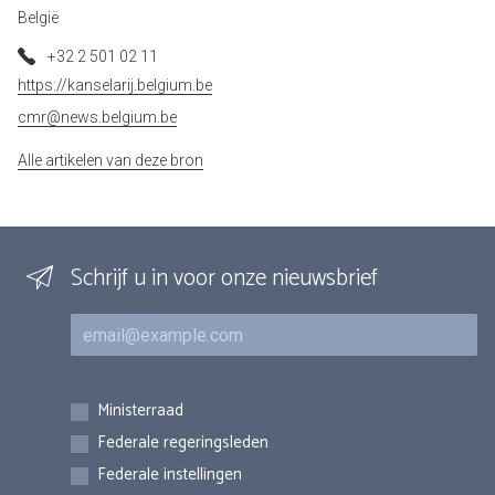
België
+32 2 501 02 11
https://kanselarij.belgium.be
cmr@news.belgium.be
Alle artikelen van deze bron
Schrijf u in voor onze nieuwsbrief
E-mail
Inschrijvingen
Ministerraad
Federale regeringsleden
Federale instellingen