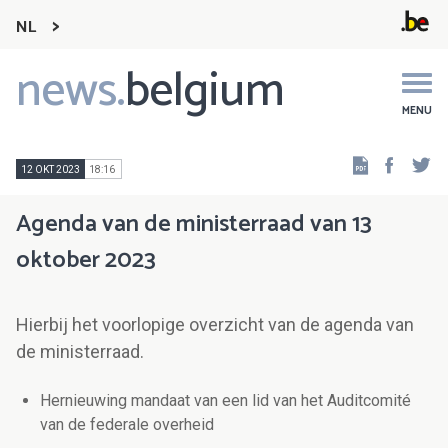
NL
news.
belgium
Main
navigation
MENU
Faceb
Tw
12 OKT 2023
18:16
Agenda van de ministerraad van 13
oktober 2023
Hierbij het voorlopige overzicht van de agenda van
de ministerraad.
Hernieuwing mandaat van een lid van het Auditcomité
van de federale overheid