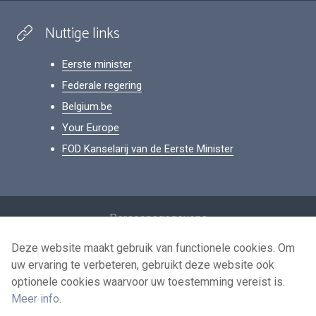
Nuttige links
Eerste minister
Federale regering
Belgium.be
Your Europe
FOD Kanselarij van de Eerste Minister
Footer
Persoonsgegevens
Voorwaarden voor het hergebruik
Deze website maakt gebruik van functionele cookies. Om
uw ervaring te verbeteren, gebruikt deze website ook
Contacteer ons
optionele cookies waarvoor uw toestemming vereist is.
Toegankelijkheid
Meer info
.