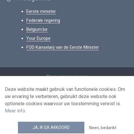
Eerste minister
Federale regering
Belgium.be
Your Europe
FOD Kanselarij van de Eerste Minister
Footer
Persoonsgegevens
Voorwaarden voor het hergebruik
Deze website maakt gebruik van functionele cookies. Om
uw ervaring te verbeteren, gebruikt deze website ook
Contacteer ons
optionele cookies waarvoor uw toestemming vereist is.
Toegankelijkheid
Meer info
.
news.belgium RSS feed
JA, IK GA AKKOORD
Neen, bedankt