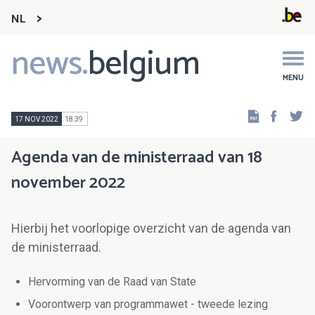
NL
news.
belgium
Main
navigation
MENU
Faceb
Tw
17 NOV 2022
18:39
Agenda van de ministerraad van 18
november 2022
Hierbij het voorlopige overzicht van de agenda van
de ministerraad.
Hervorming van de Raad van State
Voorontwerp van programmawet - tweede lezing