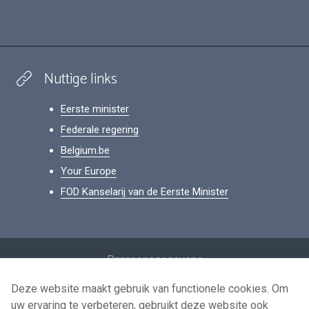
Nuttige links
Eerste minister
Federale regering
Belgium.be
Your Europe
FOD Kanselarij van de Eerste Minister
Footer
Persoonsgegevens
Voorwaarden voor het hergebruik
Deze website maakt gebruik van functionele cookies. Om
uw ervaring te verbeteren, gebruikt deze website ook