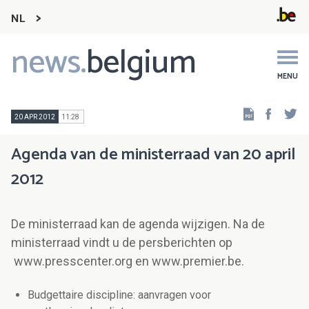
NL
news.
belgium
Main
navigation
MENU
Faceb
Tw
20 APR 2012
11:28
Agenda van de ministerraad van 20 april
2012
De ministerraad kan de agenda wijzigen. Na de
ministerraad vindt u de persberichten op
www.presscenter.org en www.premier.be.
Budgettaire discipline: aanvragen voor