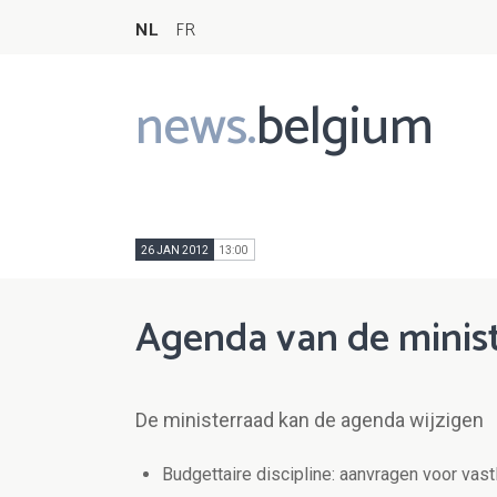
NL
FR
news.
belgium
Main
navigation
26 JAN 2012
13:00
Agenda van de minist
De ministerraad kan de agenda wijzigen
Budgettaire discipline: aanvragen voor vas