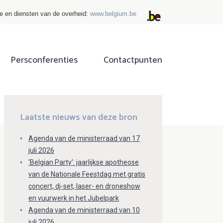
ie en diensten van de overheid:
www.belgium.be
Persconferenties
Contactpunten
ok
tter
Laatste nieuws van deze bron
Agenda van de ministerraad van 17
juli 2026
‘Belgian Party’: jaarlijkse apotheose
van de Nationale Feestdag met gratis
concert, dj-set, laser- en droneshow
en vuurwerk in het Jubelpark
Agenda van de ministerraad van 10
juli 2026