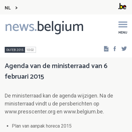
NL
news.
belgium
Main
navigation
MENU
Faceb
Tw
06 FEB 2015
10:02
Agenda van de ministerraad van 6
februari 2015
De ministerraad kan de agenda wijzigen. Na de
ministerraad vindt u de persberichten op
www.presscenter.org en www.belgium.be.
Plan van aanpak horeca 2015