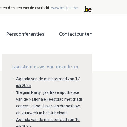
ie en diensten van de overheid:
www.belgium.be
Persconferenties
Contactpunten
ok
tter
Laatste nieuws van deze bron
Agenda van de ministerraad van 17
juli 2026
‘Belgian Party’: jaarlijkse apotheose
van de Nationale Feestdag met gratis
concert, dj-set, laser- en droneshow
en vuurwerk in het Jubelpark
Agenda van de ministerraad van 10
juli 2026