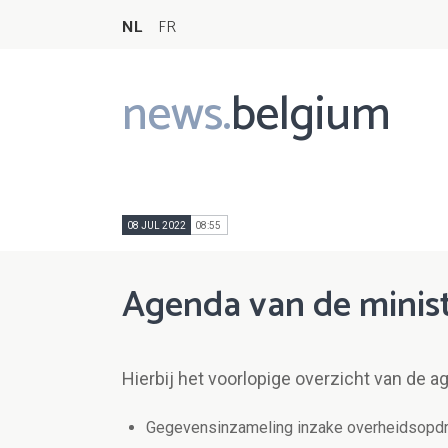
NL
FR
news.
belgium
Main
navigation
08 JUL 2022
08:55
Agenda van de minist
Hierbij het voorlopige overzicht van de a
Gegevensinzameling inzake overheidsopd