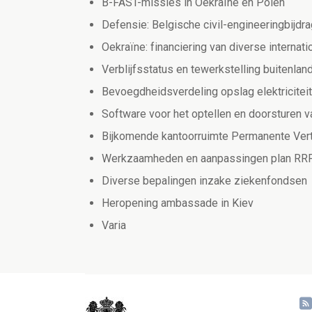
B-FAST-missies in Oekraïne en Polen
Defensie: Belgische civil-engineeringbijd
Oekraïne: financiering van diverse internat
Verblijfsstatus en tewerkstelling buitenla
Bevoegdheidsverdeling opslag elektriciteit
Software voor het optellen en doorsturen v
Bijkomende kantoorruimte Permanente Vert
Werkzaamheden en aanpassingen plan RR
Diverse bepalingen inzake ziekenfondsen
Heropening ambassade in Kiev
Varia