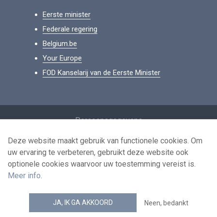
Eerste minister
Federale regering
Belgium.be
Your Europe
FOD Kanselarij van de Eerste Minister
Footer
Persoonsgegevens
Voorwaarden voor het hergebruik
Deze website maakt gebruik van functionele cookies. Om
uw ervaring te verbeteren, gebruikt deze website ook
Contacteer ons
optionele cookies waarvoor uw toestemming vereist is.
Toegankelijkheid
Meer info
.
news.belgium RSS feed
JA, IK GA AKKOORD
Neen, bedankt
© 2026 - news.belgium.be