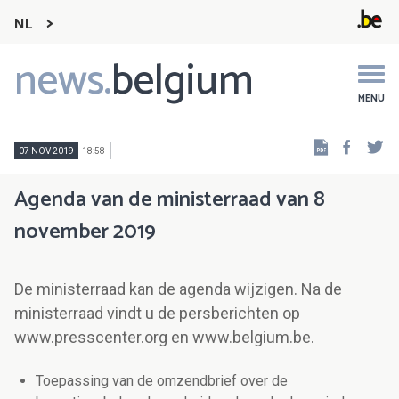
NL
news.
belgium
Main
navigation
MENU
Faceb
Tw
07 NOV 2019
18:58
Agenda van de ministerraad van 8
november 2019
De ministerraad kan de agenda wijzigen. Na de
ministerraad vindt u de persberichten op
www.presscenter.org en www.belgium.be.
Toepassing van de omzendbrief over de