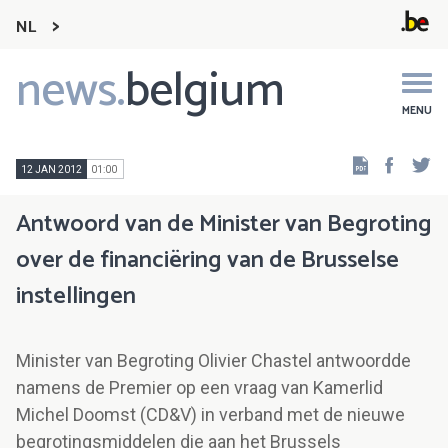
NL
news.
belgium
Main
navigation
MENU
Faceb
Tw
12 JAN 2012
01:00
Antwoord van de Minister van Begroting
over de financiëring van de Brusselse
instellingen
Minister van Begroting Olivier Chastel antwoordde
namens de Premier op een vraag van Kamerlid
Michel Doomst (CD&V) in verband met de nieuwe
begrotingsmiddelen die aan het Brussels