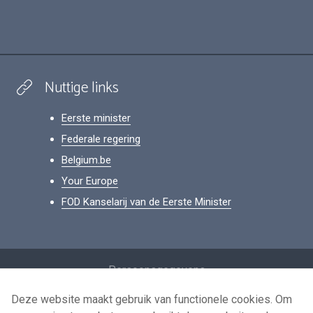
Nuttige links
Eerste minister
Federale regering
Belgium.be
Your Europe
FOD Kanselarij van de Eerste Minister
Footer
Persoonsgegevens
Voorwaarden voor het hergebruik
Deze website maakt gebruik van functionele cookies. Om