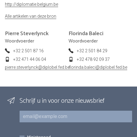
http://diplomatie.belgium.be
Alle artikelen van deze bron
Pierre
Steverlynck
Florinda
Baleci
Woordvoerder
Woordvoerder
+32 2 501 87 16
+32 2 501 84 29
+32 471 44 06 04
+32 478 92 09 37
pierre.steverlynck@diplobel.fed.be
florinda.baleci@diplobel.fed.be
Schrijf u in voor onze nieuwsbrief
E-mail
Inschrijvingen