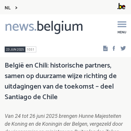
NL
news.
belgium
Main
navigation
MENU
Faceb
Tw
23 JUN 2025
10:51
België en Chili: historische partners,
samen op duurzame wijze richting de
uitdagingen van de toekomst – deel
Santiago de Chile
Van 24 tot 26 juni 2025 brengen Hunne Majesteiten
de Koning en de Koningin der Belgen, vergezeld door