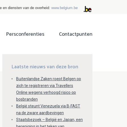
ie en diensten van de overheid:
www.belgium.be
Persconferenties
Contactpunten
ok
tter
Laatste nieuws van deze bron
Buitenlandse Zaken roept Belgen op
zich te registreren via Travellers
Online wegens verhoogd risico op
bosbranden
België steunt Venezuela via B-FAST
na de zware aardbevingen
Staatsbezoek – België en Japan, een
hereniging in het teken van