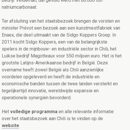
bedrijf Veldeman, dat gevuld werd met 80.000 ton
natriumcarbonaat.
Ter afsluiting van het staatsbezoek brengen de vorsten en
minister Prévot een bezoek aan een kunstmestfabriek van
Enaex, die deel uitmaakt van de Sidgo Koppers Groep. In
2011 kocht Sidgo Koppers, een van de belangrijkste
spelers in de mijnbouw- en industriële sector in Chili, het
Luikse bedrijf Magotteaux voor 550 miljoen euro. Het is het
grootste Latijns-Amerikaanse bedrijf in België. Deze
overname heeft zowel België als Chili aanzienlijke
voordelen opgeleverd en heeft de industriële en
economische banden tussen de twee landen versterkt en
tegelijkertijd innovatie, wereldwijde expansie en
operationele synergiën bevorderd.
Het
volledige programma
en alle relevante informatie
over het staatsbezoek aan Chili is te vinden op de
website
.