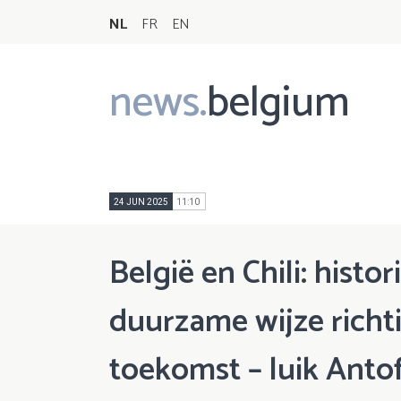
NL
FR
EN
news.
belgium
Main
navigation
24 JUN 2025
11:10
België en Chili: histo
duurzame wijze richt
toekomst – luik Anto