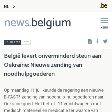
NL
news.
belgium
Main
navigation
MENU
Faceb
Tw
15 JUL 2022
10:52
België levert onverminderd steun aan
Oekraïne: Nieuwe zending van
noodhulpgoederen
Op maandag 11 juli keurde de regering een nieuwe
B-FAST* zending van noodhulp-hulpgoederen naar
Oekraïne goed. Het betreft 11 vrachtwagens met
medisch materieel en medicatie ter waarde van