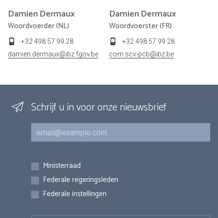
Damien
Dermaux
Damien
Dermaux
Woordvoerder (NL)
Woordvoerster (FR)
+32 498 57 99 28
+32 498 57 99 28
damien.dermaux@ibz.fgov.be
com.scv-pcb@ibz.be
Schrijf u in voor onze nieuwsbrief
E-mail
Inschrijvingen
Ministerraad
Federale regeringsleden
Federale instellingen