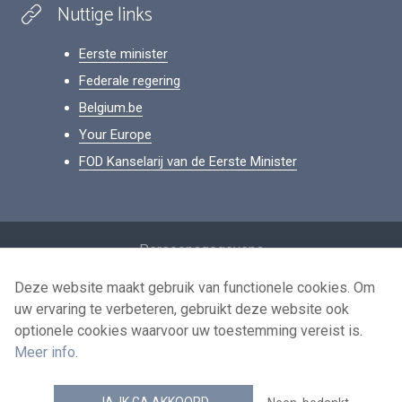
Nuttige links
Eerste minister
Federale regering
Belgium.be
Your Europe
FOD Kanselarij van de Eerste Minister
Footer
Persoonsgegevens
Voorwaarden voor het hergebruik
Deze website maakt gebruik van functionele cookies. Om
uw ervaring te verbeteren, gebruikt deze website ook
Contacteer ons
optionele cookies waarvoor uw toestemming vereist is.
Toegankelijkheid
Meer info
.
news.belgium RSS feed