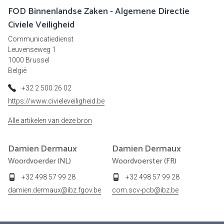
FOD Binnenlandse Zaken - Algemene Directie
Civiele Veiligheid
Communicatiedienst
Leuvenseweg 1
1000 Brussel
België
+32 2 500 26 02
https://www.civieleveiligheid.be
Alle artikelen van deze bron
Damien
Dermaux
Damien
Dermaux
Woordvoerder (NL)
Woordvoerster (FR)
+32 498 57 99 28
+32 498 57 99 28
damien.dermaux@ibz.fgov.be
com.scv-pcb@ibz.be