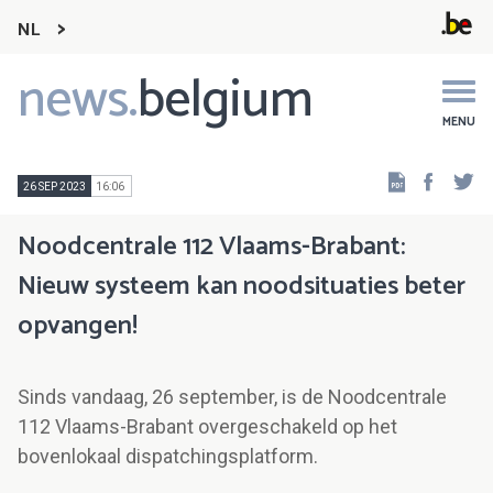
NL
news.
belgium
Main
navigation
MENU
Faceb
Tw
26 SEP 2023
16:06
Noodcentrale 112 Vlaams-Brabant:
Nieuw systeem kan noodsituaties beter
opvangen!
Sinds vandaag, 26 september, is de Noodcentrale
112 Vlaams-Brabant overgeschakeld op het
bovenlokaal dispatchingsplatform.