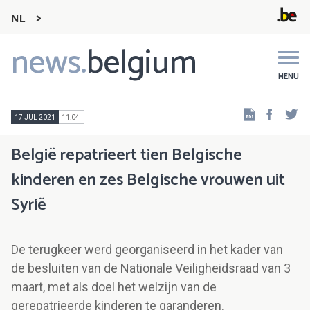
NL
news.
belgium
Main
navigation
MENU
Faceb
Tw
17 JUL 2021
11:04
België repatrieert tien Belgische
kinderen en zes Belgische vrouwen uit
Syrië
De terugkeer werd georganiseerd in het kader van
de besluiten van de Nationale Veiligheidsraad van 3
maart, met als doel het welzijn van de
gerepatrieerde kinderen te garanderen.