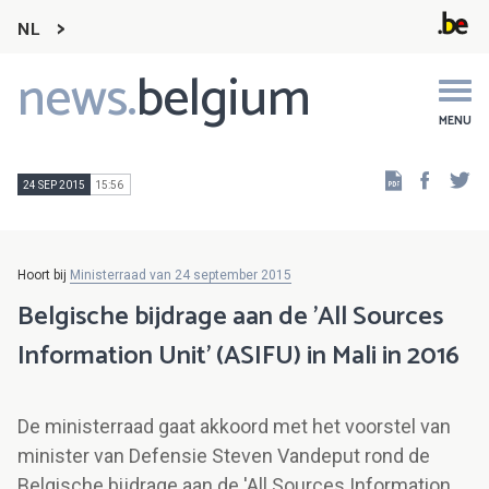
NL
news.
belgium
Main
navigation
MENU
Faceb
Tw
24 SEP 2015
15:56
Hoort bij
Ministerraad van 24 september 2015
Belgische bijdrage aan de 'All Sources
Information Unit' (ASIFU) in Mali in 2016
De ministerraad gaat akkoord met het voorstel van
minister van Defensie Steven Vandeput rond de
Belgische bijdrage aan de 'All Sources Information