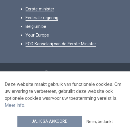
Eerste minister
Federale regering
Belgium.be
Your Europe
FOD Kanselarij van de Eerste Minister
Footer
Persoonsgegevens
Voorwaarden voor het hergebruik
Deze website maakt gebruik van functionele cookies. Om
uw ervaring te verbeteren, gebruikt deze website ook
Contacteer ons
optionele cookies waarvoor uw toestemming vereist is.
Toegankelijkheid
Meer info
.
news.belgium RSS feed
JA, IK GA AKKOORD
Neen, bedankt
© 2026 - news.belgium.be