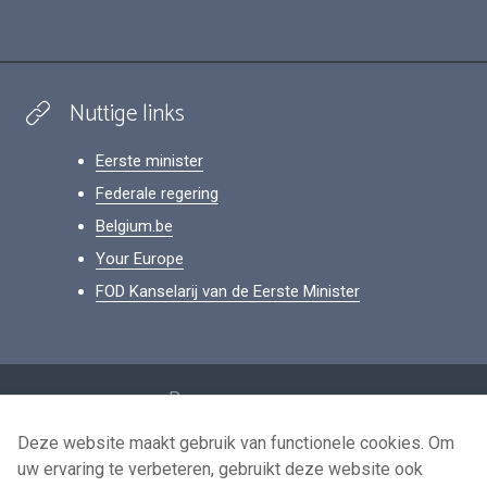
Nuttige links
Eerste minister
Federale regering
Belgium.be
Your Europe
FOD Kanselarij van de Eerste Minister
Footer
Persoonsgegevens
Voorwaarden voor het hergebruik
Deze website maakt gebruik van functionele cookies. Om
uw ervaring te verbeteren, gebruikt deze website ook
Contacteer ons