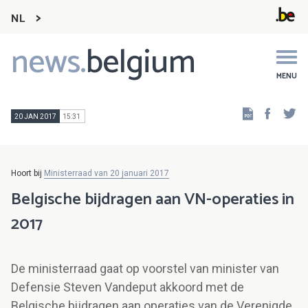
NL
news.
belgium
Main
navigation
MENU
Faceb
Tw
20 JAN 2017
15:31
Hoort bij
Ministerraad van 20 januari 2017
Belgische bijdragen aan VN-operaties in
2017
De ministerraad gaat op voorstel van minister van
Defensie Steven Vandeput akkoord met de
Belgische bijdragen aan operaties van de Verenigde