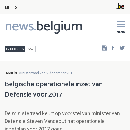
NL
news.
belgium
Main
navigation
MENU
Faceb
Tw
02 DEC 2016
16:57
Hoort bij
Ministerraad van 2 december 2016
Belgische operationele inzet van
Defensie voor 2017
De ministerraad keurt op voorstel van minister van
Defensie Steven Vandeput het operationele
inzetplan voor 2017 goed.