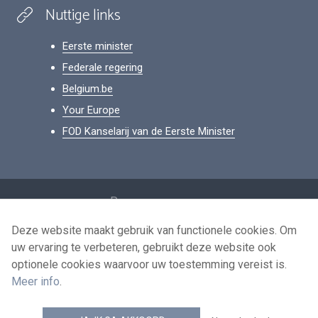
Nuttige links
Eerste minister
Federale regering
Belgium.be
Your Europe
FOD Kanselarij van de Eerste Minister
Footer
Persoonsgegevens
Voorwaarden voor het hergebruik
Deze website maakt gebruik van functionele cookies. Om
uw ervaring te verbeteren, gebruikt deze website ook
Contacteer ons
optionele cookies waarvoor uw toestemming vereist is.
Toegankelijkheid
Meer info
.
news.belgium RSS feed