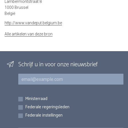
Lambermontstraat 8
1000 Brussel
België
http://www.vandeput.belgium.be
Alle artikelen van deze bron
Schrijf u in voor onze nieuwsbrief
E-mail
Inschrijvingen
Ministerraad
Federale regeringsleden
Federale instellingen