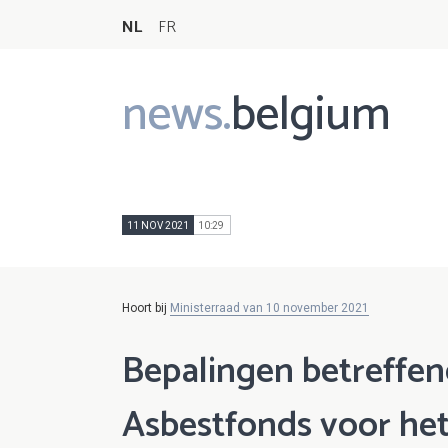
NL
FR
news.
belgium
Main
navigation
11 NOV 2021
10:29
Hoort bij
Ministerraad van 10 november 2021
Bepalingen betreffen
Asbestfonds voor het