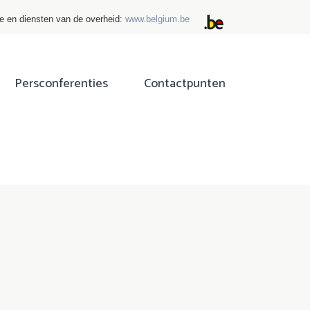
ie en diensten van de overheid:
www.belgium.be
Persconferenties
Contactpunten
ok
tter