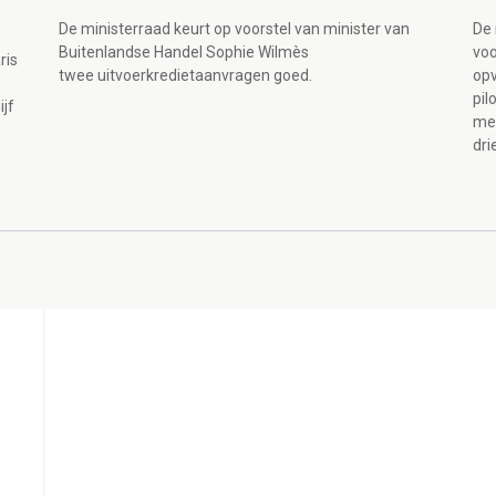
De ministerraad keurt op voorstel van minister van
De 
Buitenlandse Handel Sophie Wilmès
voo
ris
twee uitvoerkredietaanvragen goed.
opv
pil
ijf
met
dri