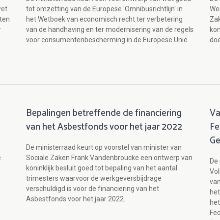
wet
tot omzetting van de Europese 'Omnibusrichtlijn' in
Wer
oten
het Wetboek van economisch recht ter verbetering
Za
r
van de handhaving en ter modernisering van de regels
kon
voor consumentenbescherming in de Europese Unie.
doe
Bepalingen betreffende de financiering
Va
van het Asbestfonds voor het jaar 2022
Fe
Ge
De ministerraad keurt op voorstel van minister van
e
Sociale Zaken Frank Vandenbroucke een ontwerp van
De 
koninklijk besluit goed tot bepaling van het aantal
Vo
trimesters waarvoor de werkgeversbijdrage
van
verschuldigd is voor de financiering van het
het
Asbestfonds voor het jaar 2022.
het
Fe