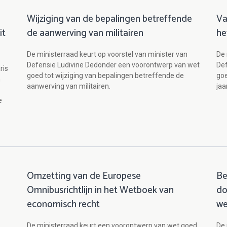
Wijziging van de bepalingen betreffende
Va
it
de aanwerving van militairen
he
De ministerraad keurt op voorstel van minister van
De 
Defensie Ludivine Dedonder een voorontwerp van wet
Def
ris
goed tot wijziging van bepalingen betreffende de
goe
n
aanwerving van militairen.
jaa
e
Omzetting van de Europese
Be
Omnibusrichtlijn in het Wetboek van
do
economisch recht
we
De ministerraad keurt een voorontwerp van wet goed
De 