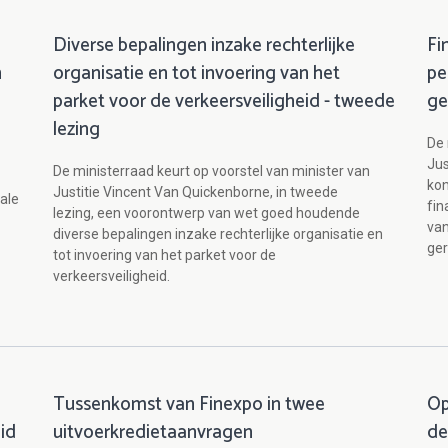
Diverse bepalingen inzake rechterlijke
Fi
n
organisatie en tot invoering van het
pe
parket voor de verkeersveiligheid - tweede
ge
lezing
De 
Jus
De ministerraad keurt op voorstel van minister van
kon
Justitie Vincent Van Quickenborne, in tweede
tale
fin
lezing, een voorontwerp van wet goed houdende
van
diverse bepalingen inzake rechterlijke organisatie en
ger
tot invoering van het parket voor de
verkeersveiligheid.
Tussenkomst van Finexpo in twee
Op
id
uitvoerkredietaanvragen
de