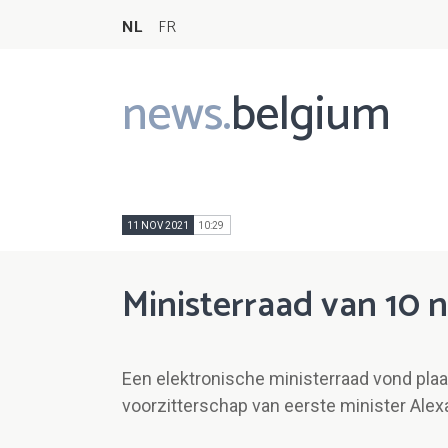
NL
FR
news.
belgium
Main
navigation
11 NOV 2021
10:29
Ministerraad van 10
Een elektronische ministerraad vond pl
voorzitterschap van eerste minister Alex