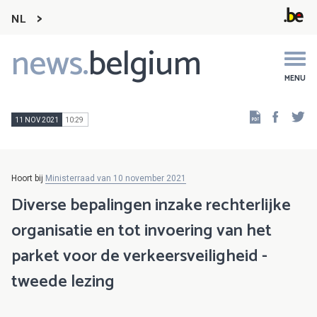
NL
news.
belgium
Main
navigation
MENU
Faceb
Tw
11 NOV 2021
10:29
Hoort bij
Ministerraad van 10 november 2021
Diverse bepalingen inzake rechterlijke
organisatie en tot invoering van het
parket voor de verkeersveiligheid -
tweede lezing