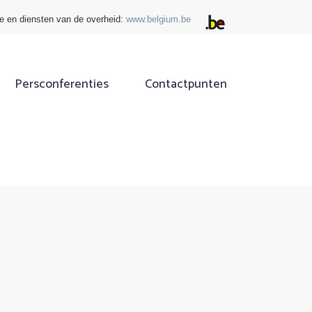
ie en diensten van de overheid:
www.belgium.be
Persconferenties
Contactpunten
ok
tter