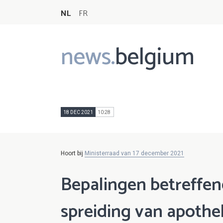
NL
FR
news.
belgium
Main
navigation
18 DEC 2021
10:28
Hoort bij
Ministerraad van 17 december 2021
Bepalingen betreffen
spreiding van apoth