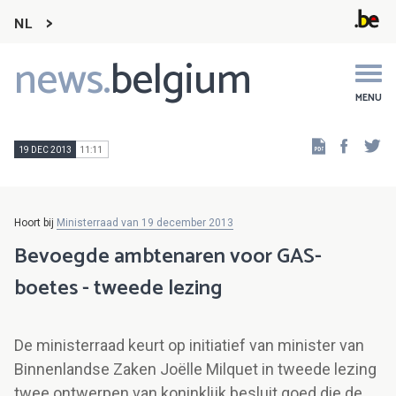
NL
news.
belgium
Main
navigation
MENU
Faceb
Tw
19 DEC 2013
11:11
Hoort bij
Ministerraad van 19 december 2013
Bevoegde ambtenaren voor GAS-
boetes - tweede lezing
De ministerraad keurt op initiatief van minister van
Binnenlandse Zaken Joëlle Milquet in tweede lezing
twee ontwerpen van koninklijk besluit goed die de