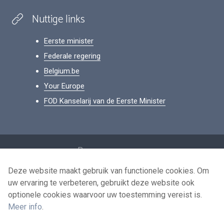
Nuttige links
Eerste minister
Federale regering
Belgium.be
Your Europe
FOD Kanselarij van de Eerste Minister
Footer
Persoonsgegevens
Voorwaarden voor het hergebruik
Deze website maakt gebruik van functionele cookies. Om
uw ervaring te verbeteren, gebruikt deze website ook
Contacteer ons
optionele cookies waarvoor uw toestemming vereist is.
Toegankelijkheid
Meer info
.