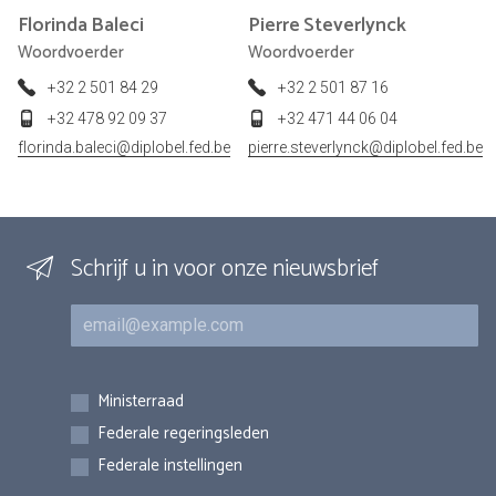
Florinda
Baleci
Pierre
Steverlynck
Woordvoerder
Woordvoerder
+32 2 501 84 29
+32 2 501 87 16
+32 478 92 09 37
+32 471 44 06 04
florinda.baleci@diplobel.fed.be
pierre.steverlynck@diplobel.fed.be
Schrijf u in voor onze nieuwsbrief
E-mail
Inschrijvingen
Ministerraad
Federale regeringsleden
Federale instellingen