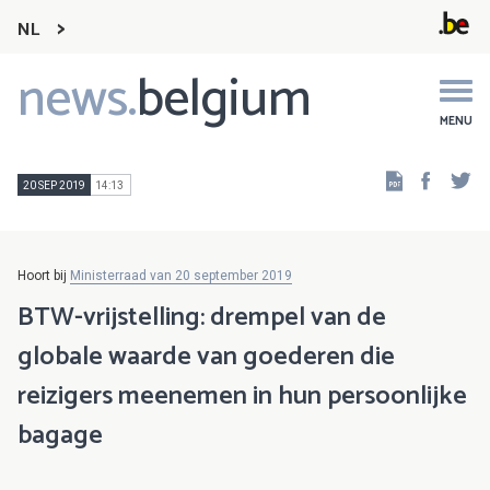
NL
news.
belgium
Main
navigation
MENU
Faceb
Tw
20 SEP 2019
14:13
Hoort bij
Ministerraad van 20 september 2019
BTW-vrijstelling: drempel van de
globale waarde van goederen die
reizigers meenemen in hun persoonlijke
bagage