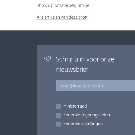
http://diplomatie.belgium.be
Alle artikelen van deze bron
Schrijf u in voor onze
nieuwsbrief
E-mail
Inschrijvingen
Ministerraad
Federale regeringsleden
Federale instellingen