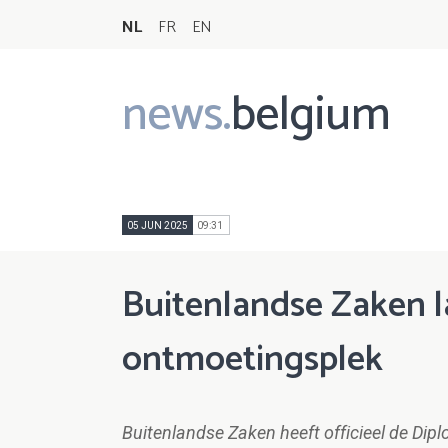
NL
FR
EN
news.
belgium
Main
navigation
05 JUN 2025
09:31
Buitenlandse Zaken l
ontmoetingsplek
Buitenlandse Zaken heeft officieel de Dipl