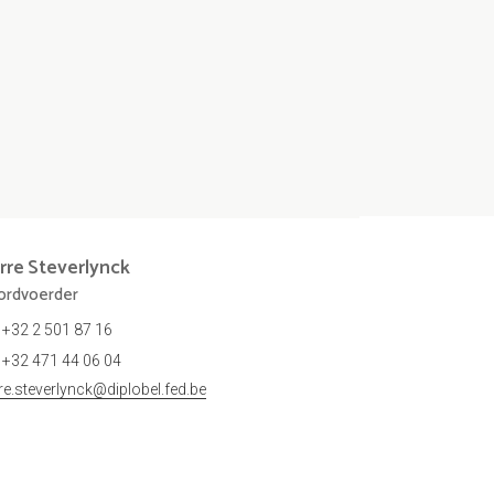
rre
Steverlynck
rdvoerder
+32 2 501 87 16
+32 471 44 06 04
rre.steverlynck@diplobel.fed.be