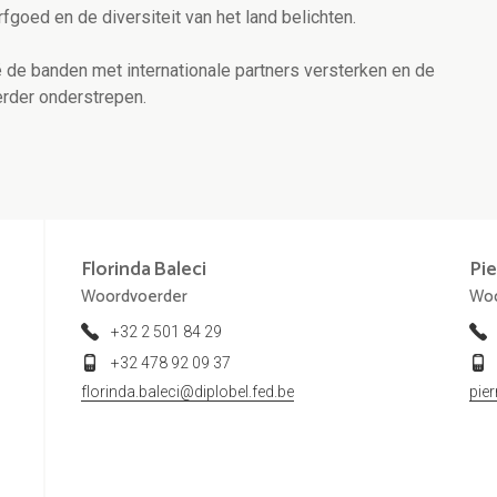
goed en de diversiteit van het land belichten.
 de banden met internationale partners versterken en de
erder onderstrepen.
Florinda
Baleci
Pie
Woordvoerder
Woo
+32 2 501 84 29
+32 478 92 09 37
florinda.baleci@diplobel.fed.be
pie