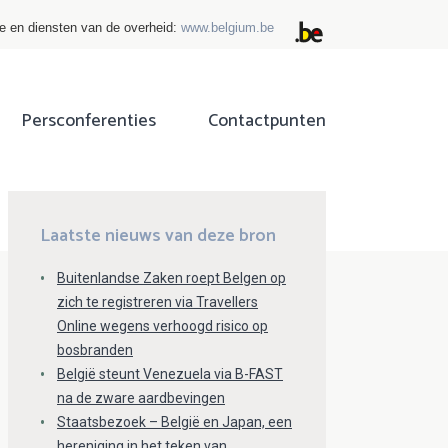
ie en diensten van de overheid:
www.belgium.be
Persconferenties
Contactpunten
ok
tter
Laatste nieuws van deze bron
Buitenlandse Zaken roept Belgen op
zich te registreren via Travellers
Online wegens verhoogd risico op
bosbranden
België steunt Venezuela via B-FAST
na de zware aardbevingen
Staatsbezoek – België en Japan, een
hereniging in het teken van