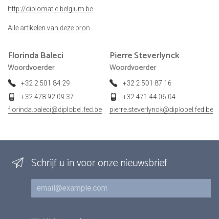
http://diplomatie.belgium.be
Alle artikelen van deze bron
Florinda
Baleci
Pierre
Steverlynck
Woordvoerder
Woordvoerder
+32 2 501 84 29
+32 2 501 87 16
+32 478 92 09 37
+32 471 44 06 04
florinda.baleci@diplobel.fed.be
pierre.steverlynck@diplobel.fed.be
Schrijf u in voor onze nieuwsbrief
E-mail
Inschrijvingen