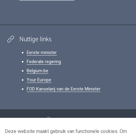
Nuttige links
Eerste minister
Federale regering
Belgium.be
Your Europe
FOD Kanselarij van de Eerste Minister
Footer
Persoonsgegevens
Voorwaarden voor het hergebruik
Deze website maakt gebruik van functionele cookies. Om