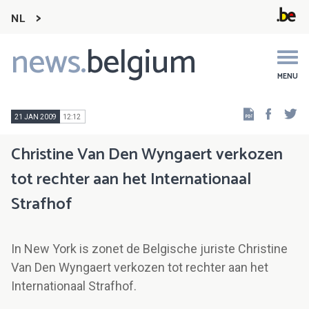
NL
news.
belgium
Main
navigation
MENU
Faceb
Tw
21 JAN 2009
12:12
Christine Van Den Wyngaert verkozen
tot rechter aan het Internationaal
Strafhof
In New York is zonet de Belgische juriste Christine
Van Den Wyngaert verkozen tot rechter aan het
Internationaal Strafhof.