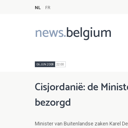
NL
FR
news.
belgium
Main
navigation
06 JUN 2008
22:00
Cisjordanië: de Minis
bezorgd
Minister van Buitenlandse zaken Karel 