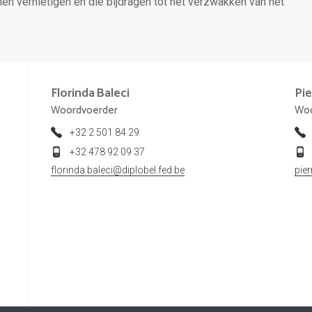
jnen vernietigen en die bijdragen tot het verzwakken van het
Florinda
Baleci
Pie
Woordvoerder
Woo
+32 2 501 84 29
+32 478 92 09 37
florinda.baleci@diplobel.fed.be
pie