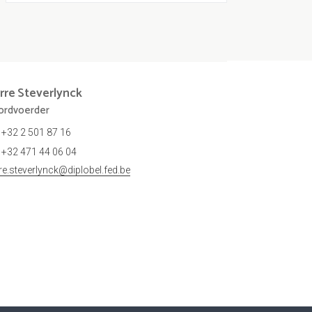
rre
Steverlynck
rdvoerder
+32 2 501 87 16
+32 471 44 06 04
rre.steverlynck@diplobel.fed.be