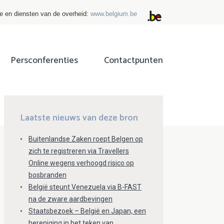
ie en diensten van de overheid:
www.belgium.be
Persconferenties
Contactpunten
ok
tter
Laatste nieuws van deze bron
Buitenlandse Zaken roept Belgen op
zich te registreren via Travellers
Online wegens verhoogd risico op
bosbranden
België steunt Venezuela via B-FAST
na de zware aardbevingen
Staatsbezoek – België en Japan, een
hereniging in het teken van