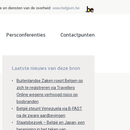
ie en diensten van de overheid:
www.belgium.be
Persconferenties
Contactpunten
ok
tter
Laatste nieuws van deze bron
Buitenlandse Zaken roept Belgen op
zich te registreren via Travellers
Online wegens verhoogd risico op
bosbranden
België steunt Venezuela via B-FAST
na de zware aardbevingen
Staatsbezoek – België en Japan, een
hereniging in het teken van