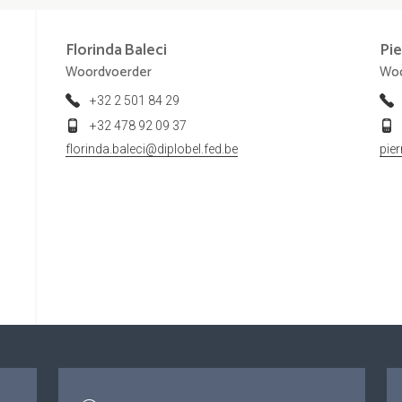
Florinda
Baleci
Pie
Woordvoerder
Woo
+32 2 501 84 29
+32 478 92 09 37
florinda.baleci@diplobel.fed.be
pie