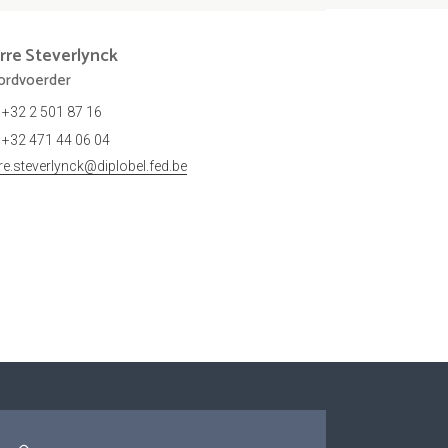
rre
Steverlynck
rdvoerder
+32 2 501 87 16
+32 471 44 06 04
rre.steverlynck@diplobel.fed.be