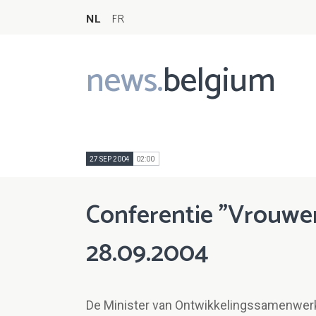
NL
FR
news.
belgium
Main
navigation
27 SEP 2004
02:00
Conferentie "Vrouwen
28.09.2004
De Minister van Ontwikkelingssamenwerk