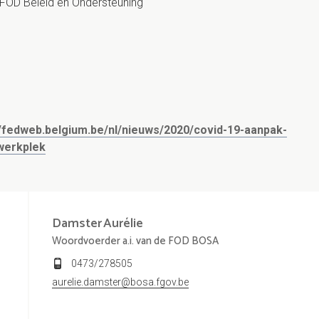
., FOD Beleid en Ondersteuning
//fedweb.belgium.be/nl/nieuws/2020/covid-19-aanpak-
werkplek
Damster
Aurélie
Woordvoerder a.i. van de FOD BOSA
0473/278505
aurelie.damster@bosa.fgov.be