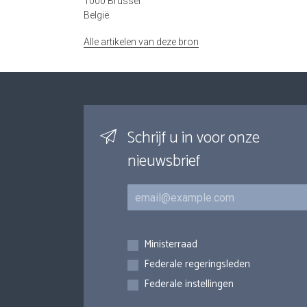
1000 Brussel
België
Alle artikelen van deze bron
Schrijf u in voor onze
nieuwsbrief
E-mail
Inschrijvingen
Ministerraad
Federale regeringsleden
Federale instellingen