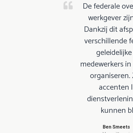
De federale ov
werkgever zij
Dankzij dit af
verschillende f
geleidelijk
medewerkers in 
organiseren.
accenten 
dienstverleni
kunnen bl
Ben Smeets