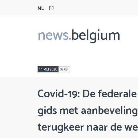
NL
FR
news.
belgium
Main
navigation
11 MEI 2020
09:08
Covid-19: De federale
gids met aanbeveling
terugkeer naar de we