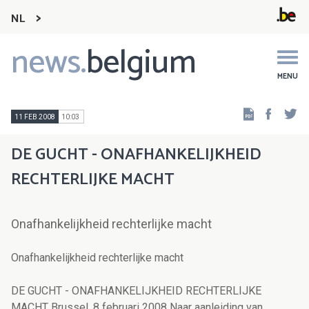
NL
news.
belgium
Main
navigation
MENU
Faceb
Tw
11 FEB 2008
10:03
DE GUCHT - ONAFHANKELIJKHEID
RECHTERLIJKE MACHT
Onafhankelijkheid rechterlijke macht
Onafhankelijkheid rechterlijke macht
DE GUCHT - ONAFHANKELIJKHEID RECHTERLIJKE
MACHT Brussel, 8 februari 2008 Naar aanleiding van