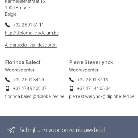
Karmelietenstraat 15
1000 Brussel
België
+32 2 501 81 11
http://diplomatie.belgium.be
Alle artikelen van deze bron
Florinda
Baleci
Pierre
Steverlynck
Woordvoerder
Woordvoerder
+32 2 501 84 29
+32 2 501 87 16
+32 478 92 09 37
+32 471 44 06 04
florinda.baleci@diplobel.fed.be
pierre.steverlynck@diplobel.fed.be
Schrijf u in voor onze nieuwsbrief