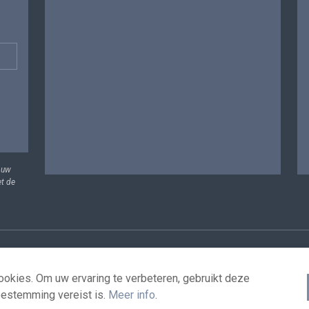
 uw
et de
vens
Voorwaarden voor het hergebruik
Contacteer ons
T
okies. Om uw ervaring te verbeteren, gebruikt deze
oestemming vereist is.
Meer info
.