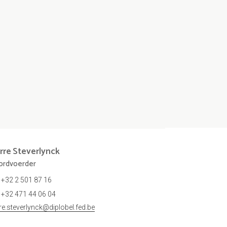
rre
Steverlynck
rdvoerder
+32 2 501 87 16
+32 471 44 06 04
rre.steverlynck@diplobel.fed.be