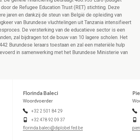
n door de Refugee Education Trust (RET) stichting. Deze
e jaren en dankzij de steun van België de opleiding van
ugkeer van Burundese vluchtelingen uit Tanzania intensifieert
desproces. De versterking van de educatieve sector is een
nden, zal bijdragen tot de bouw van 10 lagere scholen. Het
442 Burundese leraars toestaan en zal een materiële hulp
tgevoerd in samenwerking met het Burundese Ministerie van
Florinda
Baleci
Pie
Woordvoerder
Woo
+32 2 501 84 29
+32 478 92 09 37
florinda.baleci@diplobel.fed.be
pie