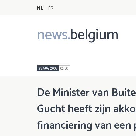
NL
FR
news.
belgium
Main
navigation
23 AUG 2005
02:00
De Minister van Buit
Gucht heeft zijn akk
financiering van een