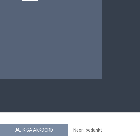
oegankelijkheid
JA, IK GA AKKOORD
Neen, bedankt
news.belgium RSS feed