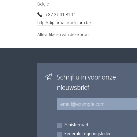
België
+32 2 501 81 11
http://diplomatie.belgium.be
Alle artikelen van deze bron
Schrijf u in voor onze
nieuwsbrief
E-mail
Inschrijvingen
Ministerraad
Federale regeringsleden