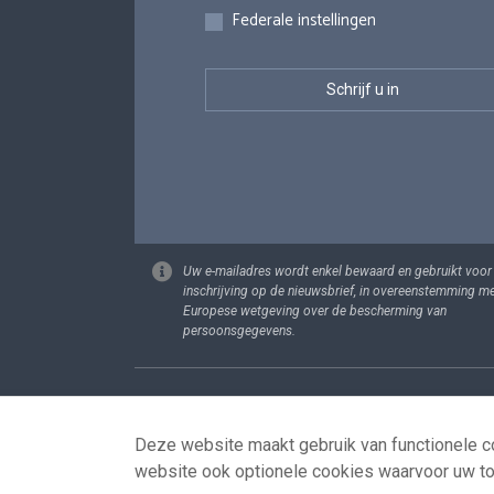
Federale instellingen
Uw e-mailadres wordt enkel bewaard en gebruikt voor
inschrijving op de nieuwsbrief, in overeenstemming m
Europese wetgeving over de bescherming van
persoonsgegevens.
Footer
Persoonsgege
Deze website maakt gebruik van functionele co
website ook optionele cookies waarvoor uw t
© 2026 - news.belgium.be