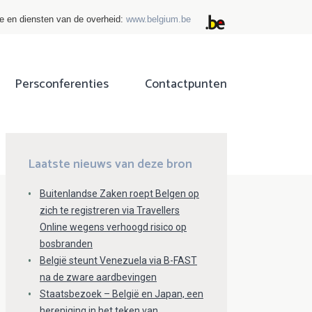
ie en diensten van de overheid:
www.belgium.be
Persconferenties
Contactpunten
ok
tter
Laatste nieuws van deze bron
Buitenlandse Zaken roept Belgen op
zich te registreren via Travellers
Online wegens verhoogd risico op
bosbranden
België steunt Venezuela via B-FAST
na de zware aardbevingen
Staatsbezoek – België en Japan, een
hereniging in het teken van