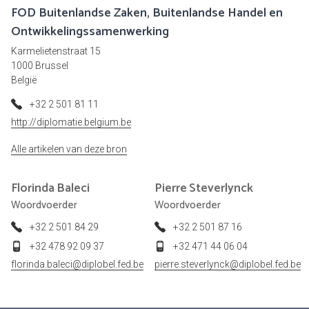
FOD Buitenlandse Zaken, Buitenlandse Handel en
Ontwikkelingssamenwerking
Karmelietenstraat 15
1000 Brussel
België
+32 2 501 81 11
http://diplomatie.belgium.be
Alle artikelen van deze bron
Florinda
Baleci
Pierre
Steverlynck
Woordvoerder
Woordvoerder
+32 2 501 84 29
+32 2 501 87 16
+32 478 92 09 37
+32 471 44 06 04
florinda.baleci@diplobel.fed.be
pierre.steverlynck@diplobel.fed.be