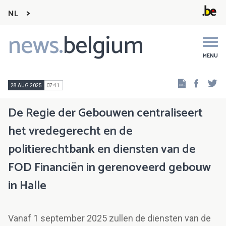
NL
news.
belgium
Main
navigation
MENU
Faceb
Tw
28 AUG 2025
07:41
De Regie der Gebouwen centraliseert
het vredegerecht en de
politierechtbank en diensten van de
FOD Financiën in gerenoveerd gebouw
in Halle
Vanaf 1 september 2025 zullen de diensten van de