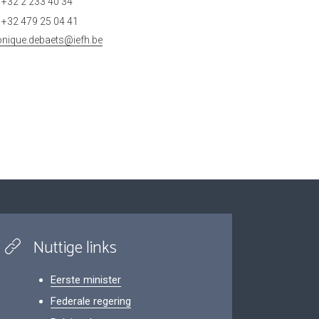
+32 2 233 40 34
+32 479 25 04 41
onique.debaets@iefh.be
Nuttige links
Eerste minister
Federale regering