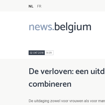
NL
FR
news.
belgium
Main
navigation
02 OKT 2018
14:39
De verloven: een uit
combineren
De uitdaging zowel voor vrouwen als voor ma