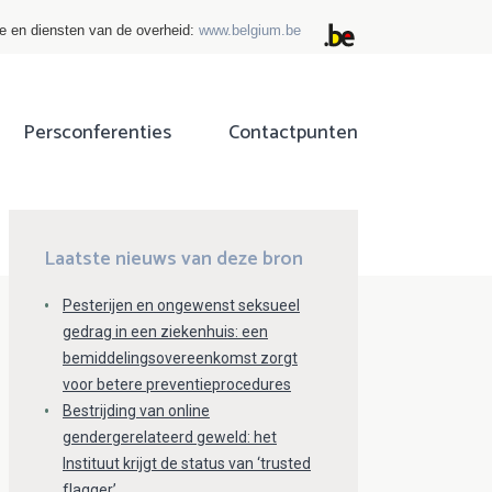
ie en diensten van de overheid:
www.belgium.be
Persconferenties
Contactpunten
ok
tter
Laatste nieuws van deze bron
Pesterijen en ongewenst seksueel
gedrag in een ziekenhuis: een
bemiddelingsovereenkomst zorgt
voor betere preventieprocedures
Bestrijding van online
gendergerelateerd geweld: het
Instituut krijgt de status van ‘trusted
flagger’