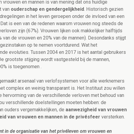
 van vrouwen en mannen is van mening dat ons huidige
t van
ouderschap en gendergelijkheid
. Historisch gezien
dregelingen in het leven geroepen onder de invloed van een
p. Dat is een van de redenen waarom vrouwen nog steeds de
rloven zijn (67%). Vrouwen lijken ook makkelijker halftijds
0% van de vrouwen en 20% van de mannen). Desondanks stijgt
 gezinstaken op te nemen voortdurend. Wat het
ende evoluties. Tussen 2004 en 2017 is het aantal gebruikers
De grootste stijging wordt vastgesteld bij de mannen,
500% is toegenomen .
 gemaakt arsenaal van verlofsystemen voor alle werknemers
t complex en weinig transparant is. Het Instituut zou willen
e hervorming van de verschillende verloven met behoud van
zou verschillende doelstellingen moeten hebben: de
n ouders vergemakkelijken, de
aanwezigheid van vrouwen
heid van vrouwen en mannen in de privésfeer
versterken.
mt in de organisatie van het privéleven om vrouwen en