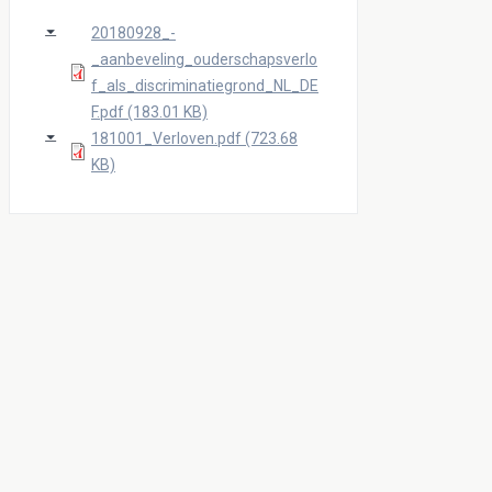
20180928_-
_aanbeveling_ouderschapsverlo
f_als_discriminatiegrond_NL_DE
F.pdf (183.01 KB)
181001_Verloven.pdf (723.68
KB)