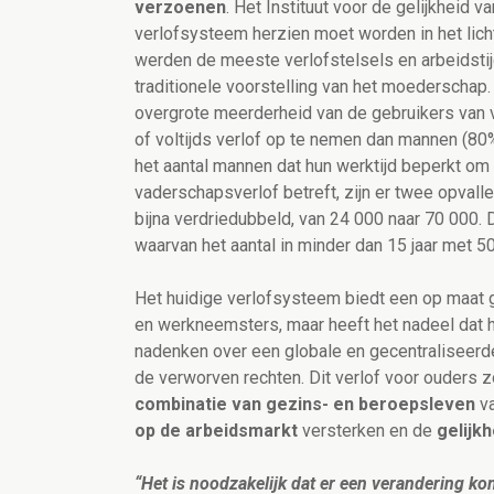
verzoenen
. Het Instituut voor de gelijkheid
verlofsysteem herzien moet worden in het lich
werden de meeste verlofstelsels en arbeidstij
traditionele voorstelling van het moederscha
overgrote meerderheid van de gebruikers van ve
of voltijds verlof op te nemen dan mannen (8
het aantal mannen dat hun werktijd beperkt om
vaderschapsverlof betreft, zijn er twee opvall
bijna verdriedubbeld, van 24 000 naar 70 000. 
waarvan het aantal in minder dan 15 jaar met 
Het huidige verlofsysteem biedt een op maat
en werkneemsters, maar heeft het nadeel dat he
nadenken over een globale en gecentraliseerd
de verworven rechten. Dit verlof voor ouders 
combinatie van gezins- en beroepsleven
va
op de arbeidsmarkt
versterken en de
gelijk
“Het is noodzakelijk dat er een verandering ko