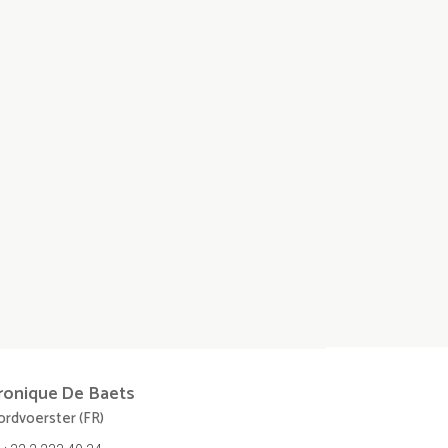
ronique
De Baets
rdvoerster (FR)