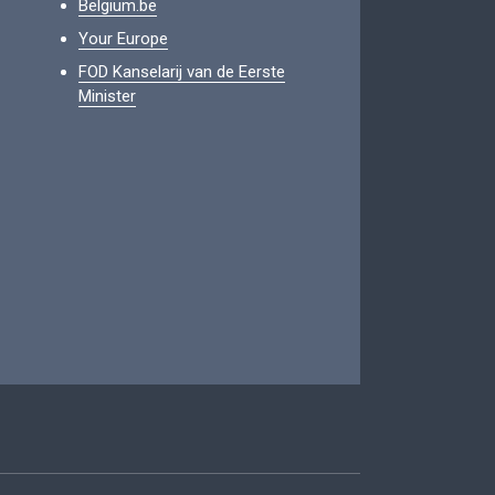
Belgium.be
Your Europe
FOD Kanselarij van de Eerste
Minister