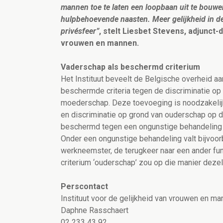
mannen toe te laten een loopbaan uit te bouw
hulpbehoevende naasten. Meer gelijkheid in de 
privésfeer”
, stelt Liesbet Stevens, adjunct-
vrouwen en mannen.
Vaderschap als beschermd criterium
Het Instituut beveelt de Belgische overheid aa
beschermde criteria tegen de discriminatie op
moederschap. Deze toevoeging is noodzakelij
en discriminatie op grond van ouderschap op 
beschermd tegen een ongunstige behandeling
Onder een ongunstige behandeling valt bijvoor
werkneemster, de terugkeer naar een ander func
criterium ‘ouderschap’ zou op die manier dez
Perscontact
Instituut voor de gelijkheid van vrouwen en m
Daphne Rasschaert
02 233 43 92