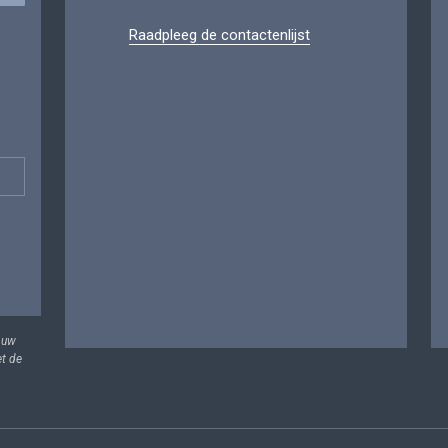
Raadpleeg de contactenlijst
 uw
et de