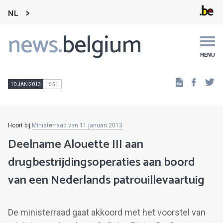
NL
news.
belgium
Main
navigation
MENU
Faceb
Tw
10 JAN 2013
16:51
Hoort bij
Ministerraad van 11 januari 2013
Deelname Alouette III aan
drugbestrijdingsoperaties aan boord
van een Nederlands patrouillevaartuig
De ministerraad gaat akkoord met het voorstel van