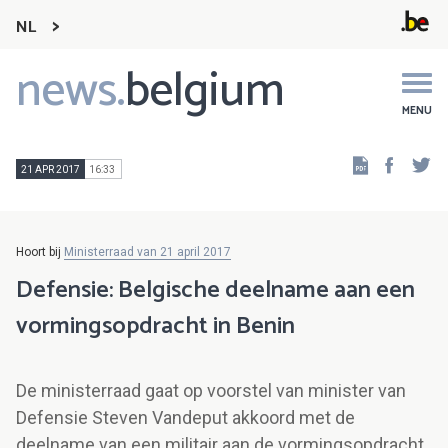
NL
news.
belgium
Main
navigation
MENU
Faceb
Tw
21 APR 2017
16:33
Hoort bij
Ministerraad van 21 april 2017
Defensie: Belgische deelname aan een
vormingsopdracht in Benin
De ministerraad gaat op voorstel van minister van
Defensie Steven Vandeput akkoord met de
deelname van een militair aan de vormingsopdracht