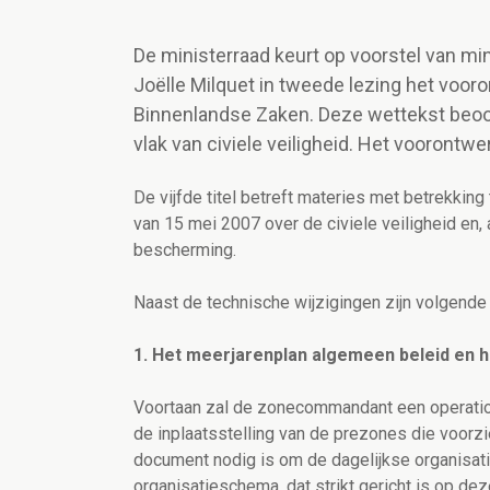
De ministerraad keurt op voorstel van mi
Joëlle Milquet in tweede lezing het voo
Binnenlandse Zaken. Deze wettekst beoog
vlak van civiele veiligheid. Het voorontw
De vijfde titel betreft materies met betrekking 
van 15 mei 2007 over de civiele veiligheid en
bescherming.
Naast de technische wijzigingen zijn volgend
1. Het meerjarenplan algemeen beleid en 
Voortaan zal de zonecommandant een operation
de inplaatsstelling van de prezones die voorzie
document nodig is om de dagelijkse organisati
organisatieschema, dat strikt gericht is op de