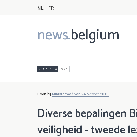
NL
FR
news.
belgium
Main
navigation
24 OKT 2013
19:35
Hoort bij
Ministerraad van 24 oktober 2013
Diverse bepalingen B
veiligheid - tweede l