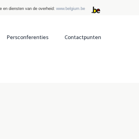
ie en diensten van de overheid:
www.belgium.be
Persconferenties
Contactpunten
ok
tter