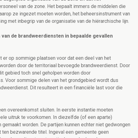
personeel van de zone. Het bepaalt immers de middelen die
aarop ze ingezet moeten worden, het beheersinstrument van
ng met inbegrip van de organisatie van de hiërarchische lijn.
n van de brandweerdiensten in bepaalde gevallen
t er op sommige plaatsen voor dat een deel van het
 worden door de territoriaal bevoegde brandweerdienst. Door
dit gebied toch snel geholpen worden door
e is. Voor sommige delen van het grondgebied wordt dus
eerdienst. Dit resulteert in een financiële last voor die
n overeenkomst sluiten. In eerste instantie moeten
 uitruk te voorkomen. In diezelfde (of een aparte)
n gemaakt worden. De partijen kunnen echter niet gedwongen
t ten bezwarende titel. Ingeval een gemeente geen