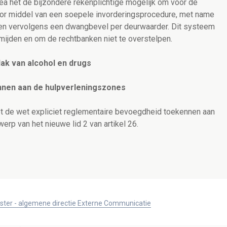
a het de bijzondere rekenplichtige mogelijk om voor de
oor middel van een soepele invorderingsprocedure, met name
 en vervolgens een dwangbevel per deurwaarder. Dit systeem
mijden en om de rechtbanken niet te overstelpen.
lak van alcohol en drugs
nnen aan de hulpverleningszones
et de wet expliciet reglementaire bevoegdheid toekennen aan
erp van het nieuwe lid 2 van artikel 26.
ister - algemene directie Externe Communicatie