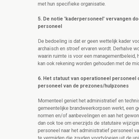
met hun specifieke organisatie.
5. De notie 'kaderpersoneel' vervangen do
personeel
De bedoeling is dat er geen wettelijk kader v
archaïsch en stroef ervaren wordt. Derhalve w
waarin ruimte is voor een managementbeleid, 
kan ook rekening worden gehouden met de mid
6. Het statuut van operationeel personeel
personeel van de prezones/hulpzones
Momenteel geniet het administratief en technis
gemeentelijke brandweerkorpsen werkt, een ge
normen en/of aanbevelingen en aan het gewone
dan ook toe om enerzijds de statutaire wijzigi
personeel naar het administratief personeel 
te vermijden die zouden voortvloeien uit de un