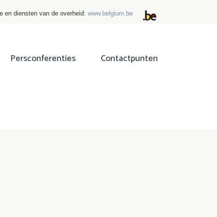
ie en diensten van de overheid:
www.belgium.be
Persconferenties
Contactpunten
ok
tter