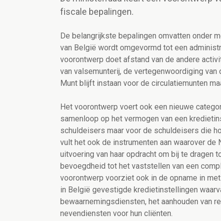
fiscale bepalingen.
De belangrijkste bepalingen omvatten onder m
van België wordt omgevormd tot een administ
voorontwerp doet afstand van de andere activit
van valsemunterij, de vertegenwoordiging van d
Munt blijft instaan voor de circulatiemunten m
Het voorontwerp voert ook een nieuwe categorie
samenloop op het vermogen van een kredietins
schuldeisers maar voor de schuldeisers die ho
vult het ook de instrumenten aan waarover de N
uitvoering van haar opdracht om bij te dragen to
bevoegdheid tot het vaststellen van een compl
voorontwerp voorziet ook in de opname in met v
in België gevestigde kredietinstellingen waarva
bewaarnemingsdiensten, het aanhouden van rek
nevendiensten voor hun cliënten.