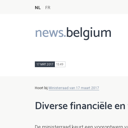
NL
FR
news.
belgium
Main
navigation
17 MRT 2017
15:49
Hoort bij
Ministerraad van 17 maart 2017
Diverse financiële en
De ministerraad keurt een voorontwerp v