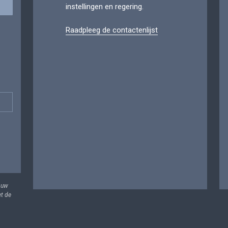
instellingen en regering.
Raadpleeg de contactenlijst
 uw
et de