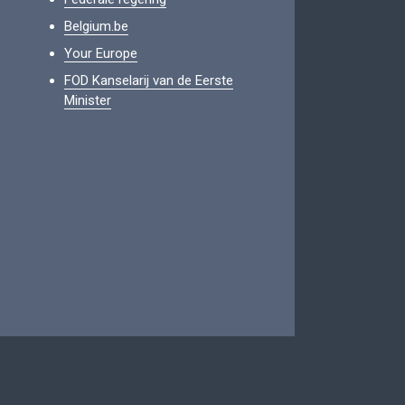
Belgium.be
Your Europe
FOD Kanselarij van de Eerste
Minister