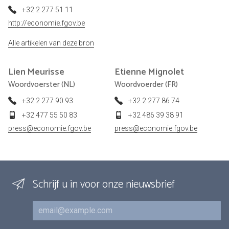
+32 2 277 51 11
http://economie.fgov.be
Alle artikelen van deze bron
Lien
Meurisse
Etienne
Mignolet
Woordvoerster (NL)
Woordvoerder (FR)
+32 2 277 90 93
+32 2 277 86 74
+32 477 55 50 83
+32 486 39 38 91
press@economie.fgov.be
press@economie.fgov.be
Schrijf u in voor onze nieuwsbrief
E-mail