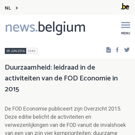
NL
news.
belgium
Main
navigation
MENU
Faceb
Tw
09 JUN 2016
10:40
Duurzaamheid: leidraad in de
activiteiten van de FOD Economie in
2015
De FOD Economie publiceert zijn Overzicht 2015.
Deze editie belicht de activiteiten en
verwezenlijkingen van de FOD vanuit de invalshoek
van een van zijn vier kernprioriteiten: duurzame