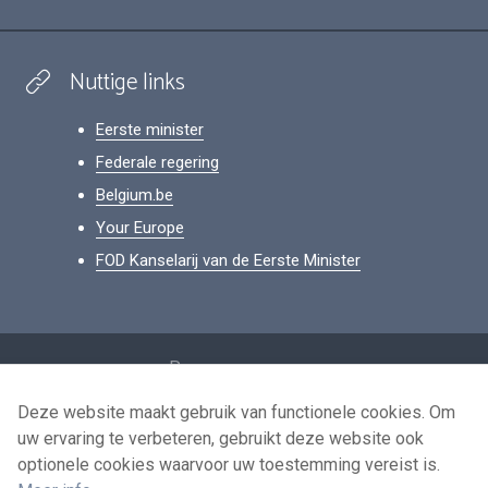
Nuttige links
Eerste minister
Federale regering
Belgium.be
Your Europe
FOD Kanselarij van de Eerste Minister
Footer
Persoonsgegevens
Voorwaarden voor het hergebruik
Deze website maakt gebruik van functionele cookies. Om
uw ervaring te verbeteren, gebruikt deze website ook
Contacteer ons
optionele cookies waarvoor uw toestemming vereist is.
Toegankelijkheid