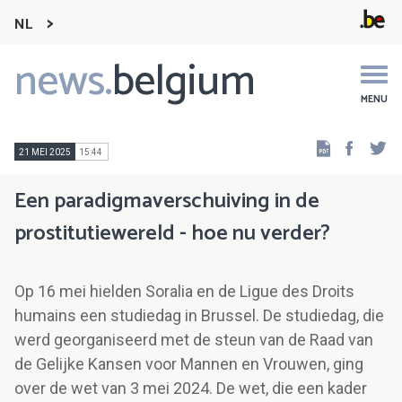
NL
news.
belgium
Main
navigation
MENU
Faceb
Tw
21 MEI 2025
15:44
Een paradigmaverschuiving in de
prostitutiewereld - hoe nu verder?
Op 16 mei hielden Soralia en de Ligue des Droits
humains een studiedag in Brussel. De studiedag, die
werd georganiseerd met de steun van de Raad van
de Gelijke Kansen voor Mannen en Vrouwen, ging
over de wet van 3 mei 2024. De wet, die een kader