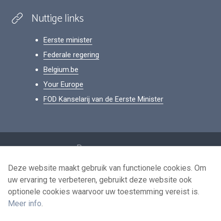
Nuttige links
Eerste minister
Federale regering
Belgium.be
Your Europe
FOD Kanselarij van de Eerste Minister
Footer
Persoonsgegevens
Voorwaarden voor het hergebruik
Deze website maakt gebruik van functionele cookies. Om
uw ervaring te verbeteren, gebruikt deze website ook
Contacteer ons
optionele cookies waarvoor uw toestemming vereist is.
Toegankelijkheid
Meer info
.