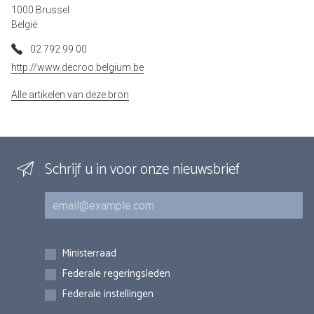
1000 Brussel
België
02 792 99 00
http://www.decroo.belgium.be
Alle artikelen van deze bron
Schrijf u in voor onze nieuwsbrief
E-mail
Inschrijvingen
Ministerraad
Federale regeringsleden
Federale instellingen