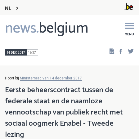
NL
news.
belgium
Main
navigation
MENU
Faceb
Tw
14 DEC 2017
16:37
Hoort bij
Ministerraad van 14 december 2017
Eerste beheerscontract tussen de
federale staat en de naamloze
vennootschap van publiek recht met
sociaal oogmerk Enabel - Tweede
lezing