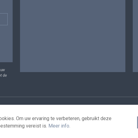
 uw
et de
vens
Voorwaarden voor het hergebruik
Contacteer ons
T
okies. Om uw ervaring te verbeteren, gebruikt deze
oestemming vereist is.
Meer info
.