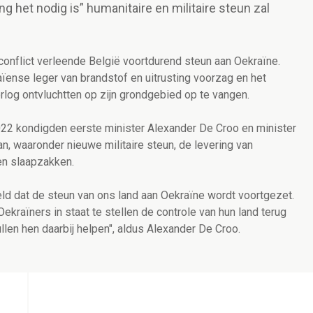
g het nodig is” humanitaire en militaire steun zal
onflict verleende België voortdurend steun aan Oekraïne.
ïense leger van brandstof en uitrusting voorzag en het
log ontvluchtten op zijn grondgebied op te vangen.
22 kondigden eerste minister Alexander De Croo en minister
n, waaronder nieuwe militaire steun, de levering van
en slaapzakken.
d dat de steun van ons land aan Oekraïne wordt voortgezet.
kraïners in staat te stellen de controle van hun land terug
ullen hen daarbij helpen", aldus Alexander De Croo.