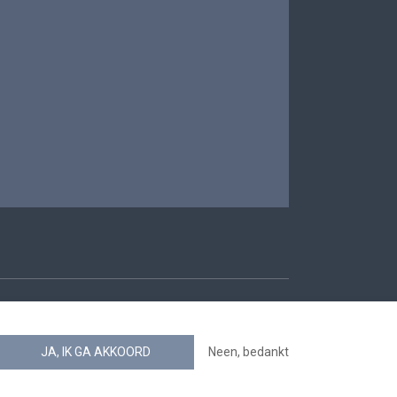
oegankelijkheid
JA, IK GA AKKOORD
Neen, bedankt
news.belgium RSS feed