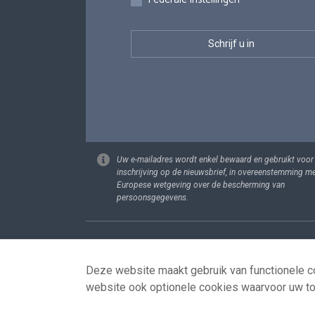
Uw e-mailadres wordt enkel bewaard en gebruikt voor
inschrijving op de nieuwsbrief, in overeenstemming m
Europese wetgeving over de bescherming van
persoonsgegevens.
Footer
Persoonsgege
Deze website maakt gebruik van functionele co
website ook optionele cookies waarvoor uw t
© 2026 - news.belgium.be