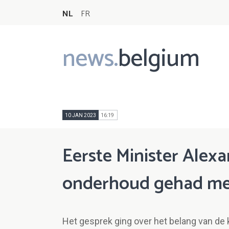
NL
FR
news.
belgium
Main
navigation
10 JAN 2023
16:19
Eerste Minister Alex
onderhoud gehad met
Het gesprek ging over het belang van de