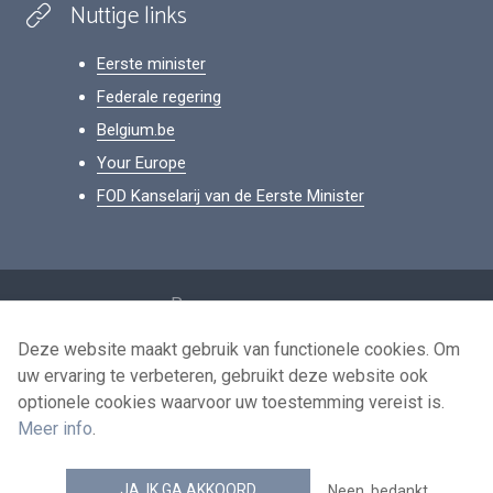
Nuttige links
Eerste minister
Federale regering
Belgium.be
Your Europe
FOD Kanselarij van de Eerste Minister
Footer
Persoonsgegevens
Voorwaarden voor het hergebruik
Deze website maakt gebruik van functionele cookies. Om
uw ervaring te verbeteren, gebruikt deze website ook
Contacteer ons
optionele cookies waarvoor uw toestemming vereist is.
Toegankelijkheid
Meer info
.
news.belgium RSS feed
JA, IK GA AKKOORD
Neen, bedankt