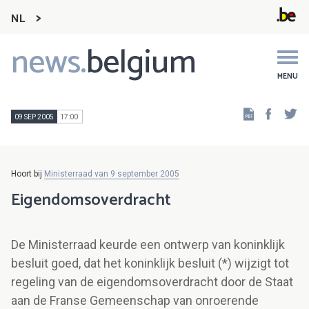
NL
news.
belgium
Main
navigation
MENU
Faceb
Tw
09 SEP 2005
17:00
Hoort bij
Ministerraad van 9 september 2005
Eigendomsoverdracht
De Ministerraad keurde een ontwerp van koninklijk
besluit goed, dat het koninklijk besluit (*) wijzigt tot
regeling van de eigendomsoverdracht door de Staat
aan de Franse Gemeenschap van onroerende