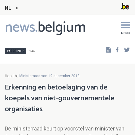
NL
news.
belgium
Main
navigation
MENU
Faceb
Tw
19 DEC 2013
18:44
Hoort bij
Ministerraad van 19 december 2013
Erkenning en betoelaging van de
koepels van niet-gouvernementele
organisaties
De ministerraad keurt op voorstel van minister van