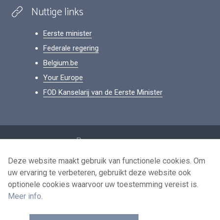
Nuttige links
Eerste minister
Federale regering
Belgium.be
Your Europe
FOD Kanselarij van de Eerste Minister
Footer
Persoonsgegevens
Voorwaarden voor het hergebruik
Deze website maakt gebruik van functionele cookies. Om
uw ervaring te verbeteren, gebruikt deze website ook
Contacteer ons
optionele cookies waarvoor uw toestemming vereist is.
Toegankelijkheid
Meer info
.